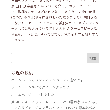
今回のゲストは、隠れ家ネイル&エステサロン「叶」代
表 山下 加奈惠さんからのご紹介で、 カラーセラピス
ト・数秘&カラー®️プレゼンター「きらり」の松田光世
(まつだ みつよ)さんにお越しいただきました✨ 看護師を
しながら、カラーセラピストと数秘&カラー®️プレゼンタ
ーとして活動されている光世さん✨ カラーセラピーと数
秘&カラー®️とは、占いではなく、色彩心理学と統計学だ
そうです。...
最近の投稿
ホームページとランディングページの違いは？
ホームページを作るタイミングって？
ホームページOPENしました！
第12回ゲスト イラストレーター・WEB漫画家 みかんあり
ささん＆イメージコンサルタント「MANY」瀧本紗代さ