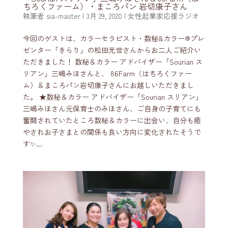
ちろくファーム）・まころパン 岩切康子さん
執筆者
sia-master
|
3月 29, 2020
|
女性起業家応援ラジオ
今回のゲストは、カラーセラピスト・数秘&カラー®️プレ
ゼンター「きらり」の松田光世さんからお二人ご紹介い
ただきました！ 数秘＆カラー アドバイザー「Sourian ス
リアン」三嶋みほさんと、 86Farm（はちろくファー
ム）＆まころパン岩切康子さんにお越しいただきまし
た。 ★数秘＆カラー アドバイザー「Sourian スリアン」
三嶋みほさん元保育士のみほさん、ご自身の子育てにも
奮闘されていたところ数秘＆カラーに出会い、自分も癒
やされお子さまとの関係も良い方向に変化されたそうで
す✨...