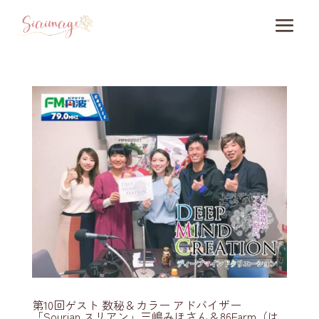
第10回ゲスト 数秘＆カラー アドバイザー
「Sourian スリアン」三嶋みほさん＆86Farm（は