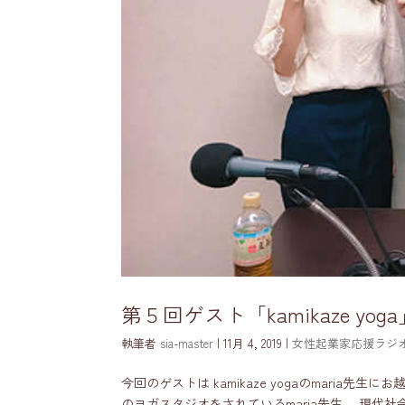
第５回ゲスト「kamikaze yoga
執筆者
sia-master
|
11月 4, 2019
|
女性起業家応援ラジ
今回のゲストは kamikaze yogaのmari
のヨガスタジオをされているmaria先生。 現