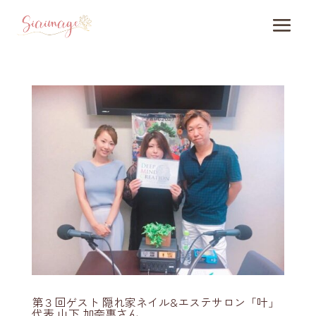
第３回ゲスト 隠れ家ネイル&エステサロン「叶」
代表 山下 加奈惠さん