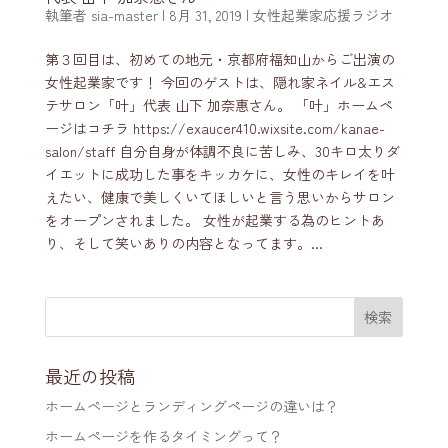
執筆者
sia-master
|
8月 31, 2019
|
女性起業家応援ラジオ
第３回目は、初めての地元・京都府福知山からご出演の
女性起業家です！ 今回のゲストは、隠れ家ネイル&エス
テサロン「叶」代表 山下 加奈惠さん。 「叶」ホームペ
ージはコチラ https://exaucer410.wixsite.com/kanae-
salon/staff 自分自身が体調不良に苦しみ、30キロ太りダ
イエットに成功した事をキッカケに、女性のキレイを叶
えたい、健康で美しくいてほしいと言う思いからサロン
をオープンされました。 女性が起業する為のヒントあ
り、そして笑いありの内容となってます。...
最近の投稿
ホームページとランディングページの違いは？
ホームページを作るタイミングって？