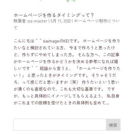
ホームページを作るタイミングって？
執筆者
sia-master
|
5月 11, 2022
|
ホームページ制作につい
て
こんにちは＾＾siaimageのKEIです。 ホームページを作り
たいなと検討されている方、 今まで作ろうと思ったけ
ど、作らずにやめてしまった方。 そんな方へ、この記事
がホームページを作るかどうかを決める参考になれば嬉
しいです＾＾ 結論から言うと、 「ホームページを作りた
い！」 と思ったときがタイミングです。 そりゃそうだ
ろ、って感じだと思いますが（笑） 作りたいという思い
が湧くのも直感なので、これも大切な基準です。 です
が、もっと具体的にイメージしてもらえるよう、 私自身
がこれまでの依頼を受けたときの具体例も含めて...